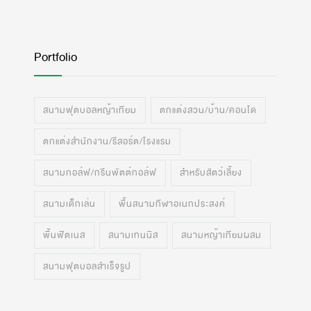
Portfolio
สนามฟุตบอลหญ้าเทียม
ตกแต่งสวน/บ้าน/คอนโด
ตกแต่งสำนักงาน/รีสอร์ต/โรงแรม
สนามกอล์ฟ/กรีนพัตต์กอล์ฟ
สำหรับสัตว์เลี้ยง
สนามเด็กเล่น
พื้นสนามกีฬาอเนกประสงค์
พื้นฟิตเนส
สนามเทนนิส
สนามหญ้าเทียมผสม
สนามฟุตบอลสำเร็จรูป