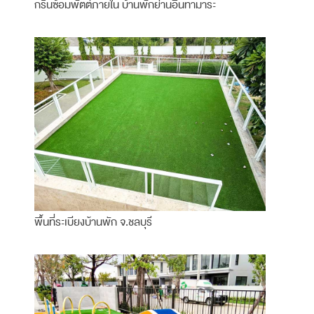
กรีนซ้อมพัตต์ภายใน บ้านพักย่านอินทามาระ
พื้นที่ระเบียงบ้านพัก จ.ชลบุรี