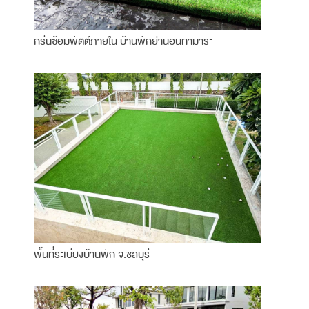
กรีนซ้อมพัตต์ภายใน บ้านพักย่านอินทามาระ
พื้นที่ระเบียงบ้านพัก จ.ชลบุรี