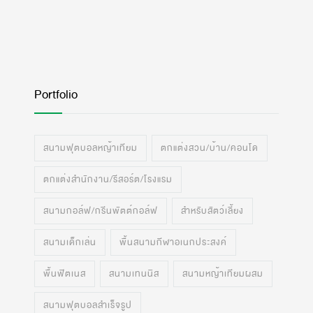
Portfolio
สนามฟุตบอลหญ้าเทียม
ตกแต่งสวน/บ้าน/คอนโด
ตกแต่งสำนักงาน/รีสอร์ต/โรงแรม
สนามกอล์ฟ/กรีนพัตต์กอล์ฟ
สำหรับสัตว์เลี้ยง
สนามเด็กเล่น
พื้นสนามกีฬาอเนกประสงค์
พื้นฟิตเนส
สนามเทนนิส
สนามหญ้าเทียมผสม
สนามฟุตบอลสำเร็จรูป