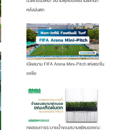
นวัตกรรมใหม่! สนามฟุตบอลใช้งานได้ทันที
หลังฝนตก
เปิดสนาม FIFA Arena Mini-Pitch แห่งแรกใน
เอเชีย
ทดสอบการระบายน้ำของสนามฟุตบอลขณะ