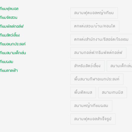
เทียมฟุตบอล
สนามฟุตบอลหญ้าเทียม
เทียมจัดสวน
ตกแต่งสวน/บ้าน/คอนโด
เทียมพัตต์กอล์ฟ
ทียมสัตว์เลี้ยง
ตกแต่งสำนักงาน/รีสอร์ต/โรงแรม
เทียมอเนกประสงค์
สนามกอล์ฟ/กรีนพัตต์กอล์ฟ
ทียมสนามเด็กเล่น
เทียมผสม
สำหรับสัตว์เลี้ยง
สนามเด็กเล่
เทียมดาดฟ้า
พื้นสนามกีฬาอเนกประสงค์
พื้นฟิตเนส
สนามเทนนิส
สนามหญ้าเทียมผสม
สนามฟุตบอลสำเร็จรูป