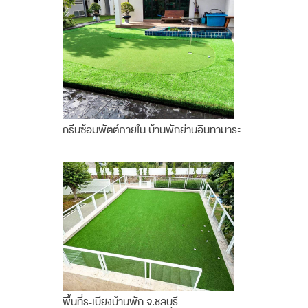
กรีนซ้อมพัตต์ภายใน บ้านพักย่านอินทามาระ
พื้นที่ระเบียงบ้านพัก จ.ชลบุรี