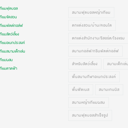
เทียมฟุตบอล
สนามฟุตบอลหญ้าเทียม
เทียมจัดสวน
ตกแต่งสวน/บ้าน/คอนโด
เทียมพัตต์กอล์ฟ
ทียมสัตว์เลี้ยง
ตกแต่งสำนักงาน/รีสอร์ต/โรงแรม
เทียมอเนกประสงค์
สนามกอล์ฟ/กรีนพัตต์กอล์ฟ
ทียมสนามเด็กเล่น
เทียมผสม
สำหรับสัตว์เลี้ยง
สนามเด็กเล่
เทียมดาดฟ้า
พื้นสนามกีฬาอเนกประสงค์
พื้นฟิตเนส
สนามเทนนิส
สนามหญ้าเทียมผสม
สนามฟุตบอลสำเร็จรูป