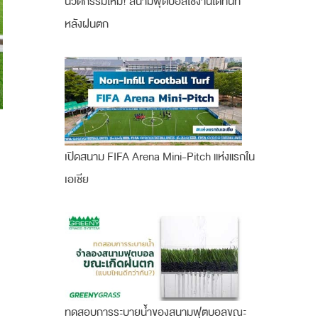
นวัตกรรมใหม่! สนามฟุตบอลใช้งานได้ทันที
หลังฝนตก
เปิดสนาม FIFA Arena Mini-Pitch แห่งแรกใน
เอเชีย
ทดสอบการระบายน้ำของสนามฟุตบอลขณะ