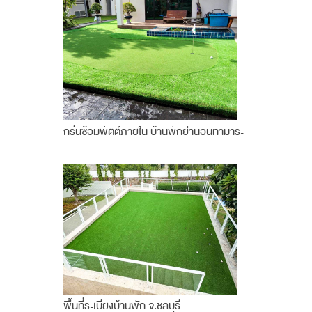
กรีนซ้อมพัตต์ภายใน บ้านพักย่านอินทามาระ
พื้นที่ระเบียงบ้านพัก จ.ชลบุรี