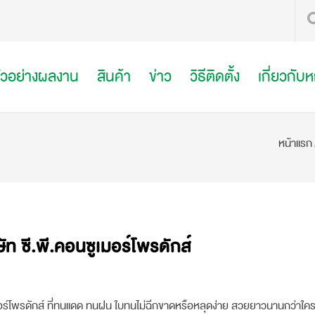
ัวอย่างผลงาน
สินค้า
ข่าว
วิธีติดตั้ง
เกี่ยวกับ
หน้าแรก
ัท ซี.พี.คอนซูเมอร์โพรดักส์
เมอร์โพรดักส์ ที่ทนแดด ทนฝน ใบทนไม่ฉีกขาดหรือหลุดง่าย สวยยาวนานกว่าใค