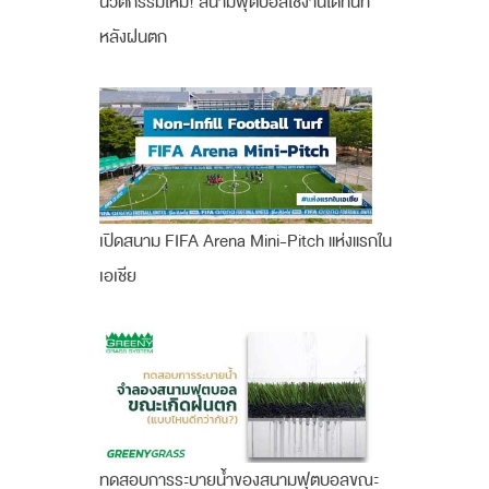
นวัตกรรมใหม่! สนามฟุตบอลใช้งานได้ทันที
หลังฝนตก
เปิดสนาม FIFA Arena Mini-Pitch แห่งแรกใน
เอเชีย
ทดสอบการระบายน้ำของสนามฟุตบอลขณะ