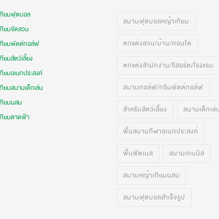
เทียมฟุตบอล
สนามฟุตบอลหญ้าเทียม
เทียมจัดสวน
ตกแต่งสวน/บ้าน/คอนโด
เทียมพัตต์กอล์ฟ
ทียมสัตว์เลี้ยง
ตกแต่งสำนักงาน/รีสอร์ต/โรงแรม
เทียมอเนกประสงค์
สนามกอล์ฟ/กรีนพัตต์กอล์ฟ
ทียมสนามเด็กเล่น
เทียมผสม
สำหรับสัตว์เลี้ยง
สนามเด็กเล่
เทียมดาดฟ้า
พื้นสนามกีฬาอเนกประสงค์
พื้นฟิตเนส
สนามเทนนิส
สนามหญ้าเทียมผสม
สนามฟุตบอลสำเร็จรูป