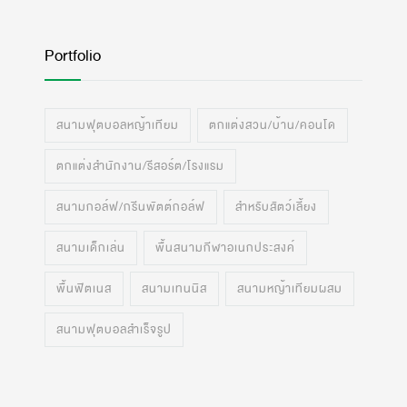
Portfolio
สนามฟุตบอลหญ้าเทียม
ตกแต่งสวน/บ้าน/คอนโด
ตกแต่งสำนักงาน/รีสอร์ต/โรงแรม
สนามกอล์ฟ/กรีนพัตต์กอล์ฟ
สำหรับสัตว์เลี้ยง
สนามเด็กเล่น
พื้นสนามกีฬาอเนกประสงค์
พื้นฟิตเนส
สนามเทนนิส
สนามหญ้าเทียมผสม
สนามฟุตบอลสำเร็จรูป