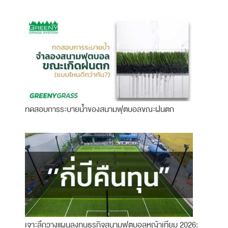
ทดสอบการระบายน้ำของสนามฟุตบอลขณะฝนตก
เจาะลึกวางแผนลงทุนธุรกิจสนามฟุตบอลหญ้าเทียม 2026: