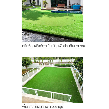
กรีนซ้อมพัตต์ภายใน บ้านพักย่านอินทามาระ
พื้นที่ระเบียงบ้านพัก จ.ชลบุรี