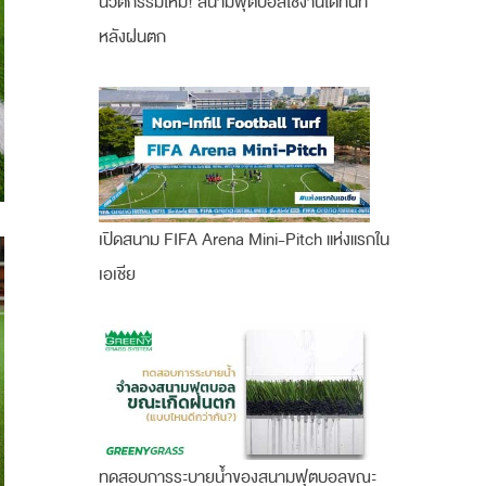
นวัตกรรมใหม่! สนามฟุตบอลใช้งานได้ทันที
หลังฝนตก
เปิดสนาม FIFA Arena Mini-Pitch แห่งแรกใน
เอเชีย
ทดสอบการระบายน้ำของสนามฟุตบอลขณะ