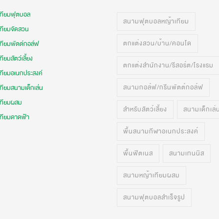
เทียมฟุตบอล
สนามฟุตบอลหญ้าเทียม
เทียมจัดสวน
ตกแต่งสวน/บ้าน/คอนโด
เทียมพัตต์กอล์ฟ
ทียมสัตว์เลี้ยง
ตกแต่งสำนักงาน/รีสอร์ต/โรงแรม
เทียมอเนกประสงค์
สนามกอล์ฟ/กรีนพัตต์กอล์ฟ
ทียมสนามเด็กเล่น
เทียมผสม
สำหรับสัตว์เลี้ยง
สนามเด็กเล่
เทียมดาดฟ้า
พื้นสนามกีฬาอเนกประสงค์
พื้นฟิตเนส
สนามเทนนิส
สนามหญ้าเทียมผสม
สนามฟุตบอลสำเร็จรูป