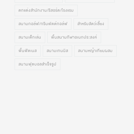
ตกแต่งสำนักงาน/รีสอร์ต/โรงแรม
สนามกอล์ฟ/กรีนพัตต์กอล์ฟ
สำหรับสัตว์เลี้ยง
สนามเด็กเล่น
พื้นสนามกีฬาอเนกประสงค์
พื้นฟิตเนส
สนามเทนนิส
สนามหญ้าเทียมผสม
สนามฟุตบอลสำเร็จรูป