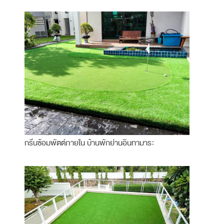
กรีนซ้อมพัตต์ภายใน บ้านพักย่านอินทามาระ