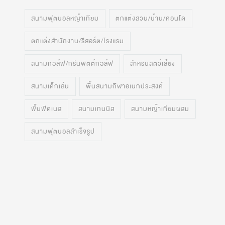
สนามฟุตบอลหญ้าเทียม
ตกแต่งสวน/บ้าน/คอนโด
ตกแต่งสำนักงาน/รีสอร์ต/โรงแรม
สนามกอล์ฟ/กรีนพัตต์กอล์ฟ
สำหรับสัตว์เลี้ยง
สนามเด็กเล่น
พื้นสนามกีฬาอเนกประสงค์
พื้นฟิตเนส
สนามเทนนิส
สนามหญ้าเทียมผสม
สนามฟุตบอลสำเร็จรูป