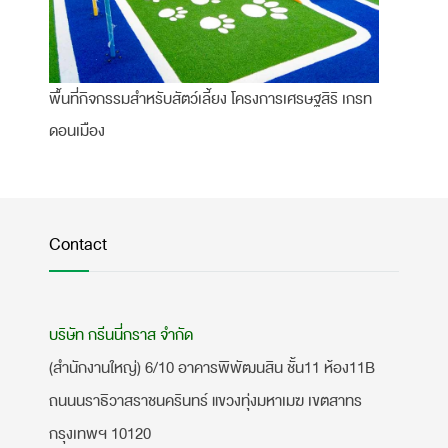
พื้นที่กิจกรรมสำหรับสัตว์เลี้ยง โครงการเศรษฐสิริ เกรท
ดอนเมือง
Contact
บริษัท กรีนนี่กราส จำกัด
(สำนักงานใหญ่) 6/10 อาคารพิพัฒนสิน ชั้น11 ห้อง11B
ถนนนราธิวาสราชนครินทร์ แขวงทุ่งมหาเมฆ เขตสาทร
กรุงเทพฯ 10120