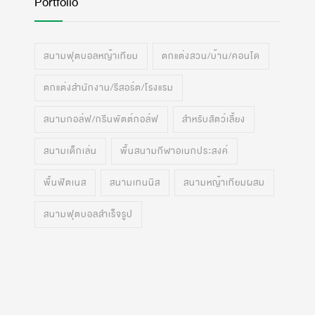
Portfolio
สนามฟุตบอลหญ้าเทียม
ตกแต่งสวน/บ้าน/คอนโด
ตกแต่งสำนักงาน/รีสอร์ต/โรงแรม
สนามกอล์ฟ/กรีนพัตต์กอล์ฟ
สำหรับสัตว์เลี้ยง
สนามเด็กเล่น
พื้นสนามกีฬาอเนกประสงค์
พื้นฟิตเนส
สนามเทนนิส
สนามหญ้าเทียมผสม
สนามฟุตบอลสำเร็จรูป