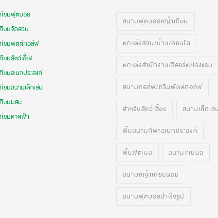
เทียมฟุตบอล
สนามฟุตบอลหญ้าเทียม
เทียมจัดสวน
ตกแต่งสวน/บ้าน/คอนโด
เทียมพัตต์กอล์ฟ
ทียมสัตว์เลี้ยง
ตกแต่งสำนักงาน/รีสอร์ต/โรงแรม
เทียมอเนกประสงค์
สนามกอล์ฟ/กรีนพัตต์กอล์ฟ
ทียมสนามเด็กเล่น
เทียมผสม
สำหรับสัตว์เลี้ยง
สนามเด็กเล่
เทียมดาดฟ้า
พื้นสนามกีฬาอเนกประสงค์
พื้นฟิตเนส
สนามเทนนิส
สนามหญ้าเทียมผสม
สนามฟุตบอลสำเร็จรูป