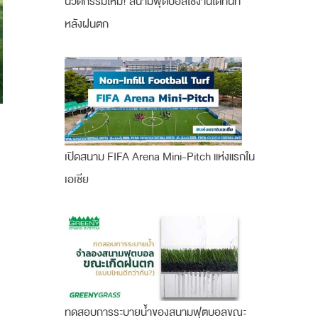
นวัตกรรมใหม่! สนามฟุตบอลใช้งานได้ทันที
หลังฝนตก
เปิดสนาม FIFA Arena Mini-Pitch แห่งแรกใน
เอเชีย
ทดสอบการระบายน้ำของสนามฟุตบอลขณะ