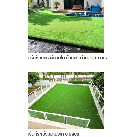
กรีนซ้อมพัตต์ภายใน บ้านพักย่านอินทามาระ
พื้นที่ระเบียงบ้านพัก จ.ชลบุรี