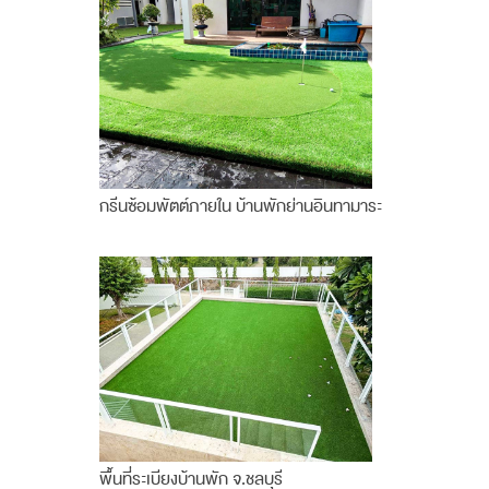
กรีนซ้อมพัตต์ภายใน บ้านพักย่านอินทามาระ
พื้นที่ระเบียงบ้านพัก จ.ชลบุรี