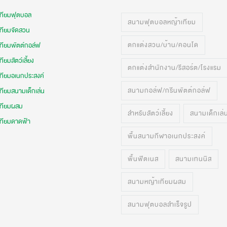
เทียมฟุตบอล
สนามฟุตบอลหญ้าเทียม
เทียมจัดสวน
ตกแต่งสวน/บ้าน/คอนโด
เทียมพัตต์กอล์ฟ
ทียมสัตว์เลี้ยง
ตกแต่งสำนักงาน/รีสอร์ต/โรงแรม
เทียมอเนกประสงค์
สนามกอล์ฟ/กรีนพัตต์กอล์ฟ
ทียมสนามเด็กเล่น
เทียมผสม
สำหรับสัตว์เลี้ยง
สนามเด็กเล่
เทียมดาดฟ้า
พื้นสนามกีฬาอเนกประสงค์
พื้นฟิตเนส
สนามเทนนิส
สนามหญ้าเทียมผสม
สนามฟุตบอลสำเร็จรูป