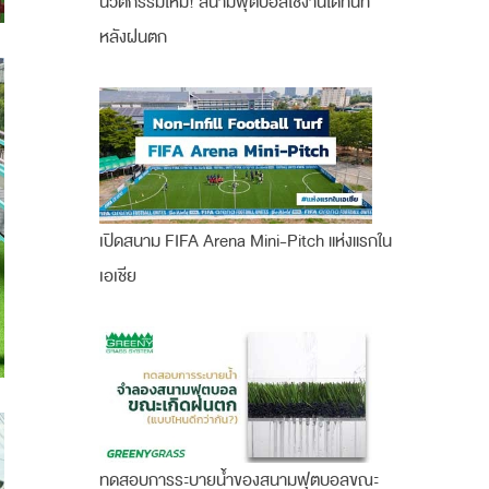
นวัตกรรมใหม่! สนามฟุตบอลใช้งานได้ทันที
หลังฝนตก
เปิดสนาม FIFA Arena Mini-Pitch แห่งแรกใน
เอเชีย
ทดสอบการระบายน้ำของสนามฟุตบอลขณะ