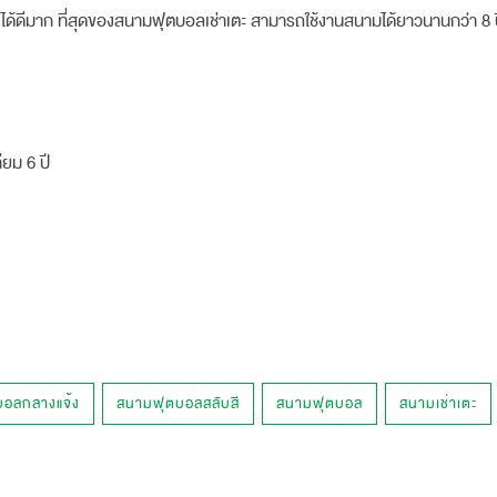
งดึงได้ดีมาก ที่สุดของสนามฟุตบอลเช่าเตะ สามารถใช้งานสนามได้ยาวนานกว่า 8 
ียม 6 ปี
อลกลางแจ้ง
สนามฟุตบอลสลับสี
สนามฟุตบอล
สนามเช่าเตะ