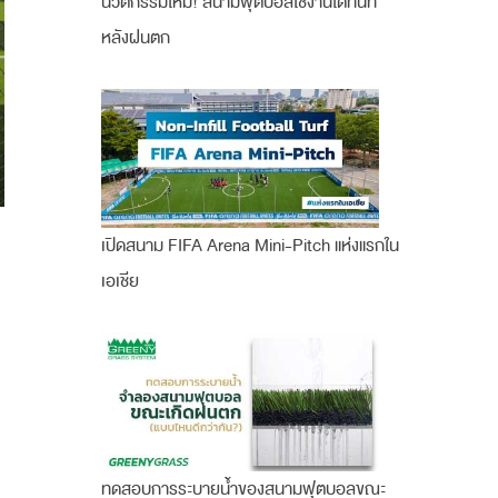
นวัตกรรมใหม่! สนามฟุตบอลใช้งานได้ทันที
หลังฝนตก
เปิดสนาม FIFA Arena Mini-Pitch แห่งแรกใน
เอเชีย
ทดสอบการระบายน้ำของสนามฟุตบอลขณะ