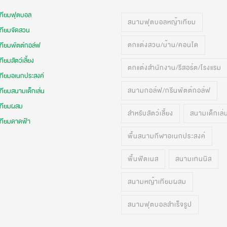
เทียมฟุตบอล
สนามฟุตบอลหญ้าเทียม
เทียมจัดสวน
ตกแต่งสวน/บ้าน/คอนโด
เทียมพัตต์กอล์ฟ
ทียมสัตว์เลี้ยง
ตกแต่งสำนักงาน/รีสอร์ต/โรงแรม
เทียมอเนกประสงค์
สนามกอล์ฟ/กรีนพัตต์กอล์ฟ
ทียมสนามเด็กเล่น
เทียมผสม
สำหรับสัตว์เลี้ยง
สนามเด็กเล่
เทียมดาดฟ้า
พื้นสนามกีฬาอเนกประสงค์
พื้นฟิตเนส
สนามเทนนิส
สนามหญ้าเทียมผสม
สนามฟุตบอลสำเร็จรูป