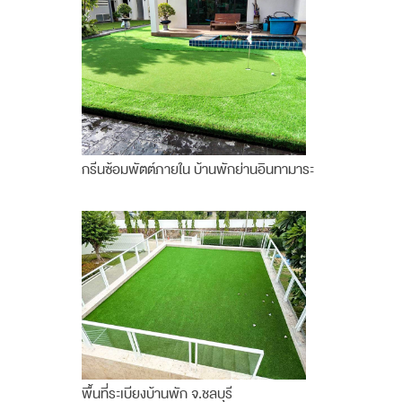
กรีนซ้อมพัตต์ภายใน บ้านพักย่านอินทามาระ
พื้นที่ระเบียงบ้านพัก จ.ชลบุรี