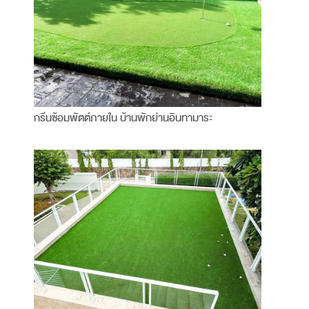
กรีนซ้อมพัตต์ภายใน บ้านพักย่านอินทามาระ