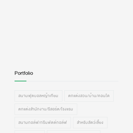
Portfolio
สนามฟุตบอลหญ้าเทียม
ตกแต่งสวน/บ้าน/คอนโด
ตกแต่งสำนักงาน/รีสอร์ต/โรงแรม
สนามกอล์ฟ/กรีนพัตต์กอล์ฟ
สำหรับสัตว์เลี้ยง