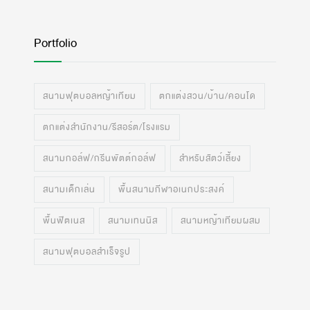
Portfolio
สนามฟุตบอลหญ้าเทียม
ตกแต่งสวน/บ้าน/คอนโด
ตกแต่งสำนักงาน/รีสอร์ต/โรงแรม
สนามกอล์ฟ/กรีนพัตต์กอล์ฟ
สำหรับสัตว์เลี้ยง
สนามเด็กเล่น
พื้นสนามกีฬาอเนกประสงค์
พื้นฟิตเนส
สนามเทนนิส
สนามหญ้าเทียมผสม
สนามฟุตบอลสำเร็จรูป