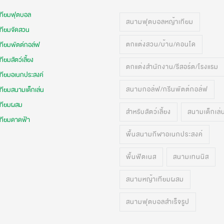
เทียมฟุตบอล
สนามฟุตบอลหญ้าเทียม
เทียมจัดสวน
ตกแต่งสวน/บ้าน/คอนโด
เทียมพัตต์กอล์ฟ
ทียมสัตว์เลี้ยง
ตกแต่งสำนักงาน/รีสอร์ต/โรงแรม
เทียมอเนกประสงค์
สนามกอล์ฟ/กรีนพัตต์กอล์ฟ
ทียมสนามเด็กเล่น
เทียมผสม
สำหรับสัตว์เลี้ยง
สนามเด็กเล่
เทียมดาดฟ้า
พื้นสนามกีฬาอเนกประสงค์
พื้นฟิตเนส
สนามเทนนิส
สนามหญ้าเทียมผสม
สนามฟุตบอลสำเร็จรูป