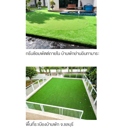
กรีนซ้อมพัตต์ภายใน บ้านพักย่านอินทามาระ
พื้นที่ระเบียงบ้านพัก จ.ชลบุรี