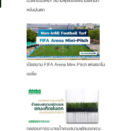
นวัตกรรมใหม่! สนามฟุตบอลใช้งานได้ทันที
หลังฝนตก
เปิดสนาม FIFA Arena Mini-Pitch แห่งแรกใน
เอเชีย
ทดสอบการระบายน้ำของสนามฟุตบอลขณะ