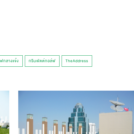
์ฟกลางแจ้ง
กรีนพัตต์กอล์ฟ
TheAddress