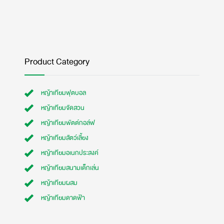
Product Category
หญ้าเทียมฟุตบอล
หญ้าเทียมจัดสวน
หญ้าเทียมพัตต์กอล์ฟ
หญ้าเทียมสัตว์เลี้ยง
หญ้าเทียมอเนกประสงค์
หญ้าเทียมสนามเด็กเล่น
หญ้าเทียมผสม
หญ้าเทียมดาดฟ้า