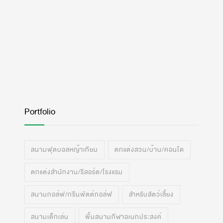
Portfolio
สนามฟุตบอลหญ้าเทียม
ตกแต่งสวน/บ้าน/คอนโด
ตกแต่งสำนักงาน/รีสอร์ต/โรงแรม
สนามกอล์ฟ/กรีนพัตต์กอล์ฟ
สำหรับสัตว์เลี้ยง
สนามเด็กเล่น
พื้นสนามกีฬาอเนกประสงค์