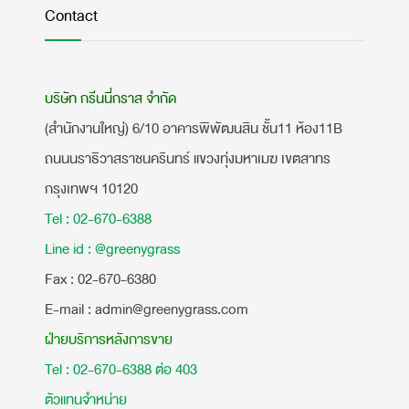
Contact
บริษัท กรีนนี่กราส จำกัด
(สำนักงานใหญ่) 6/10 อาคารพิพัฒนสิน ชั้น11 ห้อง11B
ถนนนราธิวาสราชนครินทร์ แขวงทุ่งมหาเมฆ เขตสาทร
กรุงเทพฯ 10120
Tel : 02-670-6388
Line id : @greenygrass
​Fax : 02-670-6380
E-mail : admin@greenygrass.com
ฝ่ายบริการหลังการขาย
Tel : 02-670-6388 ต่อ 403
ตัวแทนจำหน่าย