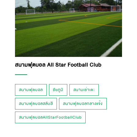
สนามฟุตบอล All Star Football Club
สนามฟุตบอล
ชัยภูมิ
สนามเช่าเตะ
สนามฟุตบอลสลับสี
สนามฟุตบอลกลางแจ้ง
สนามฟุตบอลAllStarFootballClub