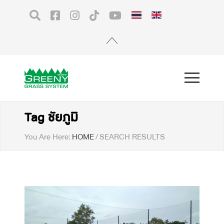
Tag ชัยภูมิ
You Are Here:
HOME
/
SEARCH RESULTS