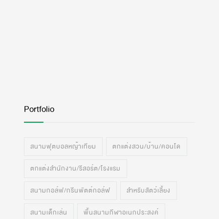
Portfolio
สนามฟุตบอลหญ้าเทียม
ตกแต่งสวน/บ้าน/คอนโด
ตกแต่งสำนักงาน/รีสอร์ต/โรงแรม
สนามกอล์ฟ/กรีนพัตต์กอล์ฟ
สำหรับสัตว์เลี้ยง
สนามเด็กเล่น
พื้นสนามกีฬาอเนกประสงค์