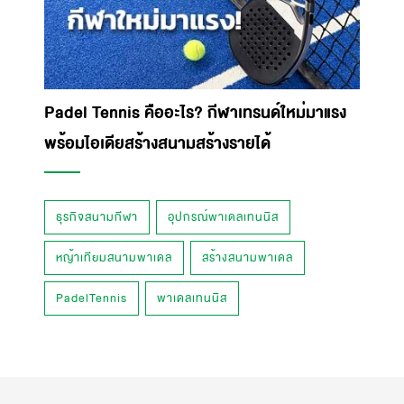
Padel Tennis คืออะไร? กีฬาเทรนด์ใหม่มาแรง
พร้อมไอเดียสร้างสนามสร้างรายได้
ธุรกิจสนามกีฬา
อุปกรณ์พาเดลเทนนิส
หญ้าเทียมสนามพาเดล
สร้างสนามพาเดล
PadelTennis
พาเดลเทนนิส