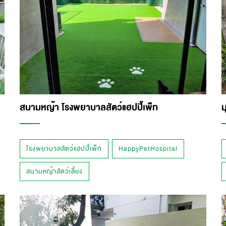
สนามหญ้า โรงพยาบาลสัตว์แฮปปี้เพ็ท
ม
โรงพยาบาลสัตว์แฮปปี้เพ็ท
HappyPetHospital
สนามหญ้าสัตว์เลี้ยง