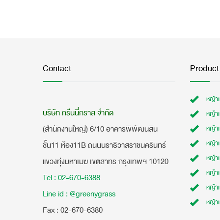
Contact
Product
หญ้า
บริษัท กรีนนี่กราส จำกัด
หญ้า
(สำนักงานใหญ่) 6/10 อาคารพิพัฒนสิน
หญ้า
หญ้าเ
ชั้น11 ห้อง11B ถนนนราธิวาสราชนครินทร์
หญ้า
แขวงทุ่งมหาเมฆ เขตสาทร กรุงเทพฯ 10120
หญ้าเ
Tel : 02-670-6388
หญ้า
Line id : @greenygrass
หญ้า
​Fax : 02-670-6380