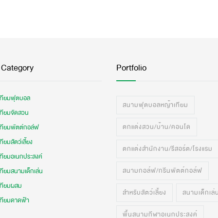
 Category
Portfolio
เทียมฟุตบอล
สนามฟุตบอลหญ้าเทียม
เทียมจัดสวน
ตกแต่งสวน/บ้าน/คอนโด
เทียมพัตต์กอล์ฟ
ทียมสัตว์เลี้ยง
ตกแต่งสำนักงาน/รีสอร์ต/โรงแรม
เทียมอเนกประสงค์
สนามกอล์ฟ/กรีนพัตต์กอล์ฟ
ทียมสนามเด็กเล่น
เทียมผสม
สำหรับสัตว์เลี้ยง
สนามเด็กเล่
เทียมดาดฟ้า
พื้นสนามกีฬาอเนกประสงค์