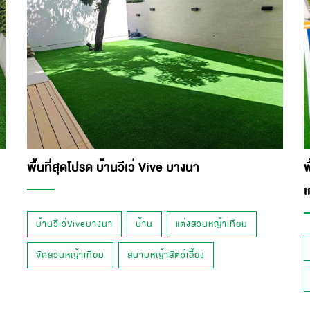
พื้นที่สุดโปรด บ้านวีเว่ Vive บางนา
พ
เ
บ้านวีเว่Viveบางนา
บ้าน
แต่งสวนหญ้าเทียม
จัดสวนหญ้าเทียม
สนามหญ้าสัตว์เลี้ยง