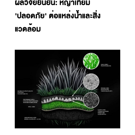
ผลวิจัยยืนยัน: หญ้าเทียม
'ปลอดภัย' ต่อแหล่งน้ำและสิ่ง
แวดล้อม