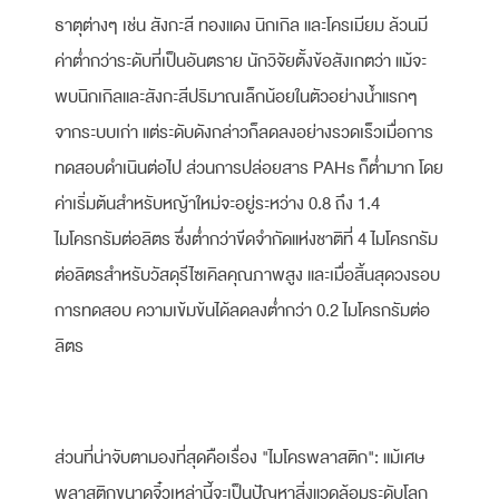
ธาตุต่างๆ เช่น สังกะสี ทองแดง นิกเกิล และโครเมียม ล้วนมี
ค่าต่ำกว่าระดับที่เป็นอันตราย นักวิจัยตั้งข้อสังเกตว่า แม้จะ
พบนิกเกิลและสังกะสีปริมาณเล็กน้อยในตัวอย่างน้ำแรกๆ
จากระบบเก่า แต่ระดับดังกล่าวก็ลดลงอย่างรวดเร็วเมื่อการ
ทดสอบดำเนินต่อไป ส่วนการปล่อยสาร PAHs ก็ต่ำมาก โดย
ค่าเริ่มต้นสำหรับหญ้าใหม่จะอยู่ระหว่าง 0.8 ถึง 1.4
ไมโครกรัมต่อลิตร ซึ่งต่ำกว่าขีดจำกัดแห่งชาติที่ 4 ไมโครกรัม
ต่อลิตรสำหรับวัสดุรีไซเคิลคุณภาพสูง และเมื่อสิ้นสุดวงรอบ
การทดสอบ ความเข้มข้นได้ลดลงต่ำกว่า 0.2 ไมโครกรัมต่อ
ลิตร
ส่วนที่น่าจับตามองที่สุดคือเรื่อง "ไมโครพลาสติก": แม้เศษ
พลาสติกขนาดจิ๋วเหล่านี้จะเป็นปัญหาสิ่งแวดล้อมระดับโลก