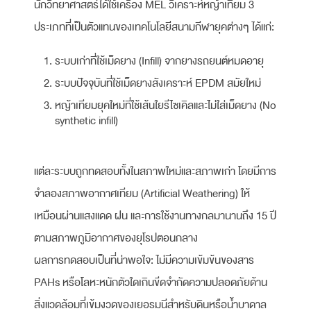
นักวิทยาศาสตร์ได้ใช้เครื่อง MEL วิเคราะห์หญ้าเทียม 3
ประเภทที่เป็นตัวแทนของเทคโนโลยีสนามกีฬายุคต่างๆ ได้แก่:
ระบบเก่าที่ใช้เม็ดยาง (Infill) จากยางรถยนต์หมดอายุ
ระบบปัจจุบันที่ใช้เม็ดยางสังเคราะห์ EPDM สมัยใหม่
หญ้าเทียมยุคใหม่ที่ใช้เส้นใยรีไซเคิลและไม่ใส่เม็ดยาง (No
synthetic infill)
แต่ละระบบถูกทดสอบทั้งในสภาพใหม่และสภาพเก่า โดยมีการ
จำลองสภาพอากาศเทียม (Artificial Weathering) ให้
เหมือนผ่านแสงแดด ฝน และการใช้งานทางกลมานานถึง 15 ปี
ตามสภาพภูมิอากาศของยุโรปตอนกลาง
ผลการทดสอบเป็นที่น่าพอใจ: ไม่มีความเข้มข้นของสาร
PAHs หรือโลหะหนักตัวใดเกินขีดจำกัดความปลอดภัยด้าน
สิ่งแวดล้อมที่เข้มงวดของเยอรมนีสำหรับดินหรือน้ำบาดาล