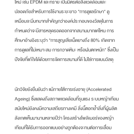
ใหม่ เช่น EPDM และทราย เป็นมิตรต่อสิ่งแวดล้อมและ
ปลอดภัยสำหรับการใช้งานระยะยาว "การดูแลรักษา" ดู
เหมือนจะมีบทบาทสำคัญกว่าองค์ประกอบของวัสดุในการ
กำหนดว่าจะมีสารหลุดรอดออกจากสนามมากแค่ไหน การ
ศึกษาอ้างอิงระบุว่า "การสูญเสียเม็ดยางถึง 80% เกิดจาก
การดูแลที่ไม่เหมาะสม การกวาดหิมะ หรือฝนตกหนัก" ซึ่งเป็น
ปัจจัยที่แก้ไขได้ด้วยการจัดการสนามที่ดี ไม่ใช่การแบนวัสดุ
นักวิจัยยังยืนยันว่า แม้ภายใต้การเร่งอายุ (Accelerated
Ageing) ซึ่งแสดงถึงสภาพแวดล้อมที่รุนแรง ระบบหญ้าเทียม
สมัยใหม่ยังคงมีความเสถียรทางเคมี สิ่งนี้ตอกย้ำสิ่งที่ผู้ผลิต
สังเกตเห็นมานานหลายปีว่า โครงสร้างโพลิเมอร์ของหญ้า
เทียมที่ได้รับการออกแบบอย่างถูกต้องจะทนต่อการเสื่อม