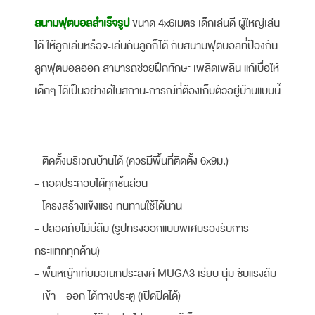
สนามฟุตบอลสำเร็จรูป
ขนาด 4x6เมตร
เด็กเล่นดี ผู้ใหญ่เล่น
ได้ ให้ลูกเล่นหรือจะเล่นกับลูกก็ได้ กับสนามฟุตบอลที่ป้องกัน
ลูกฟุตบอลออก สามารถช่วยฝึกทักษะ เพลิดเพลิน แก้เบื่อให้
เด็กๆ ได้เป็นอย่างดีในสถานะการณ์ที่ต้องเก็บตัวอยู่บ้านแบบนี้
- ติดตั้งบริเวณบ้านได้ (ควรมีพื้นที่ติดตั้ง 6x9ม.)
- ถอดประกอบได้ทุกชิ้นส่วน
- โครงสร้างแข็งแรง ทนทานใช้ได้นาน
- ปลอดภัยไม่มีล้ม (รูปทรงออกแบบพิเศษรองรับการ
กระแทกทุกด้าน)
- พื้นหญ้าเทียมอเนกประสงค์ MUGA3 เรียบ นุ่ม ซับแรงล้ม
- เข้า - ออก ได้ทางประตู (เปิดปิดได้)