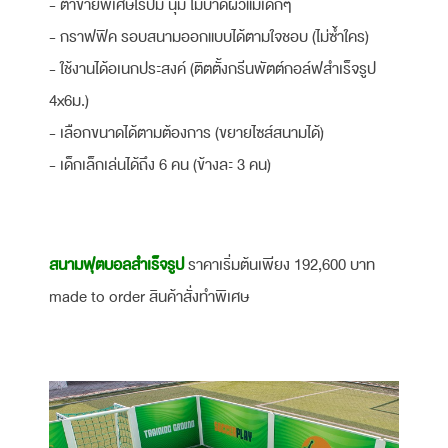
- ตาข่ายพิเศษไร้ปม นุ่ม ไม่บาดผิวแม้เด็กๆ
- กราฟฟิค รอบสนามออกแบบได้ตามใจชอบ (ไม่ซ้ำใคร)
- ใช้งานได้อเนกประสงค์ (ติตตั้งกรีนพัตต์กอล์ฟสำเร็จรูป
4x6ม.)
- เลือกขนาดได้ตามต้องการ (ขยายไซส์สนามได้)
- เด็กเล็กเล่นได้ถึง 6 คน (ข้างละ 3 คน)
สนามฟุตบอลสำเร็จรูป
ราคาเริ่มต้นเพียง 192,600 บาท
made to order สินค้าสั่งทำพิเศษ