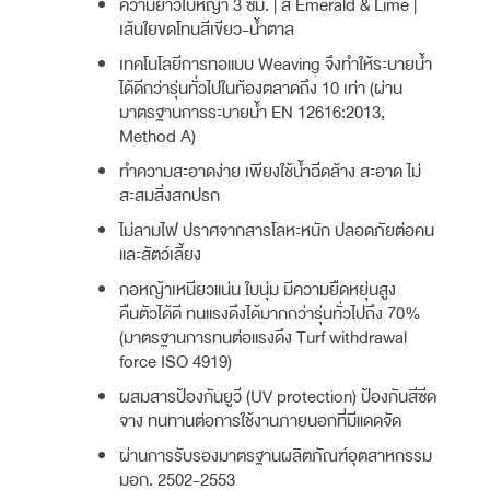
ความยาวใบหญ้า 3 ซม. | สี Emerald & Lime |
เส้นใยขดโทนสีเขียว-น้ำตาล
เทคโนโลยีการทอแบบ Weaving จึงทำให้ระบายน้ำ
ได้ดีกว่ารุ่นทั่วไปในท้องตลาดถึง 10 เท่า (ผ่าน
มาตรฐานการระบายน้ำ EN 12616:2013,
Method A)
ทำความสะอาดง่าย เพียงใช้น้ำฉีดล้าง สะอาด ไม่
สะสมสิ่งสกปรก
ไม่ลามไฟ ปราศจากสารโลหะหนัก ปลอดภัยต่อคน
และสัตว์เลี้ยง
กอหญ้าเหนียวแน่น ใบนุ่ม มีความยืดหยุ่นสูง
คืนตัวได้ดี ทนแรงดึงได้มากกว่ารุ่นทั่วไปถึง 70%
(มาตรฐานการทนต่อแรงดึง Turf withdrawal
force ISO 4919)
ผสมสารป้องกันยูวี (UV protection) ป้องกันสีซีด
จาง ทนทานต่อการใช้งานภายนอกที่มีแดดจัด
ผ่านการรับรองมาตรฐานผลิตภัณฑ์อุตสาหกรรม
มอก. 2502-2553