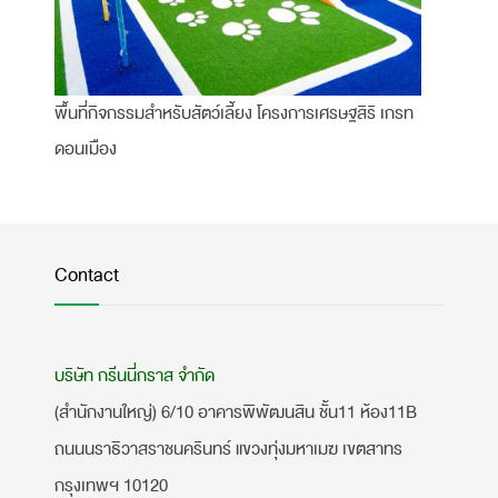
พื้นที่กิจกรรมสำหรับสัตว์เลี้ยง โครงการเศรษฐสิริ เกรท
ดอนเมือง
Contact
บริษัท กรีนนี่กราส จำกัด
(สำนักงานใหญ่) 6/10 อาคารพิพัฒนสิน ชั้น11 ห้อง11B
ถนนนราธิวาสราชนครินทร์ แขวงทุ่งมหาเมฆ เขตสาทร
กรุงเทพฯ 10120