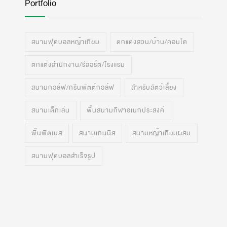
Portfolio
สนามฟุตบอลหญ้าเทียม
ตกแต่งสวน/บ้าน/คอนโด
ตกแต่งสำนักงาน/รีสอร์ต/โรงแรม
สนามกอล์ฟ/กรีนพัตต์กอล์ฟ
สำหรับสัตว์เลี้ยง
สนามเด็กเล่น
พื้นสนามกีฬาอเนกประสงค์
พื้นฟิตเนส
สนามเทนนิส
สนามหญ้าเทียมผสม
สนามฟุตบอลสำเร็จรูป