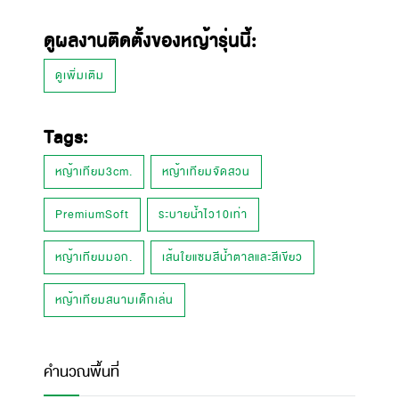
ดูผลงานติดตั้งของหญ้ารุ่นนี้:
ดูเพิ่มเติม
Tags:
หญ้าเทียม3cm.
หญ้าเทียมจัดสวน
PremiumSoft
ระบายน้ำไว10เท่า
หญ้าเทียมมอก.
เส้นใยแซมสีน้ำตาลและสีเขียว
หญ้าเทียมสนามเด็กเล่น
คำนวณพื้นที่