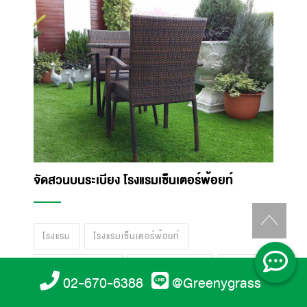
จัดสวนบนระเบียง โรงแรมเซ็นเตอร์พ้อยท์
โรงแรม
โรงแรมเซ็นเตอร์พ้อยท์
แต่งสวนหญ้าเทียม
จัดสวนหญ้าเทียม
ระเบียง
02-670-6388
@Greenygrass