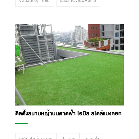
จัดสวนหญ้าเทียม
รีสอร์ทCViewHome
ติดตั้งสนามหญ้าบนดาดฟ้า ไอบิส สไตล์แบงคอก