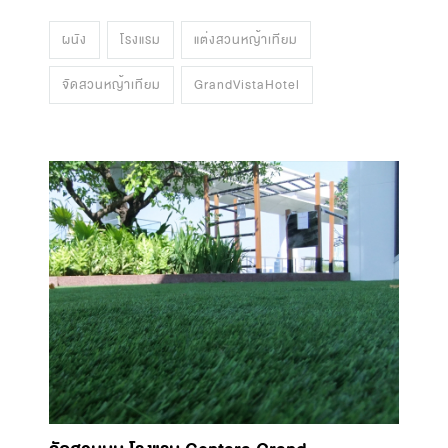
ผนัง
โรงแรม
แต่งสวนหญ้าเทียม
จัดสวนหญ้าเทียม
GrandVistaHotel