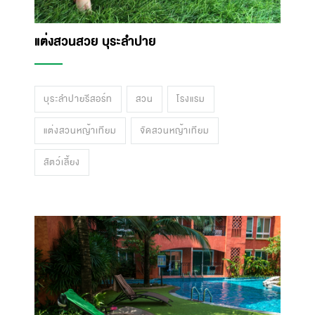
แต่งสวนสวย บุระลำปาย
บุระลำปายรีสอร์ท
สวน
โรงแรม
แต่งสวนหญ้าเทียม
จัดสวนหญ้าเทียม
สัตว์เลี้ยง