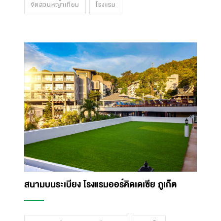
จัดสวนหญ้าเทียม
โรงแรม
สนามบนระเบียง โรงแรมออร์คิดเดเซีย ภูเก็ต