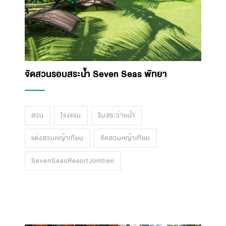
จัดสวนรอบสระน้ำ Seven Seas พัทยา
สวน
โรงแรม
ริมสระว่ายน้ำ
แต่งสวนหญ้าเทียม
จัดสวนหญ้าเทียม
SevenSeasResortJomtien