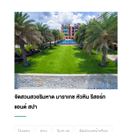
จัดสวนสวยริมหาด มาราเกช หัวหิน รีสอร์ท
แอนด์ สปา
โรงแรม
สวน
ริมทะเล
จัดสวนหญ้าเทียม