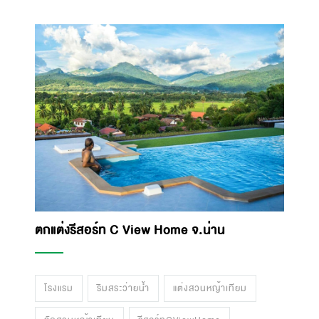
ตกแต่งรีสอร์ท C View Home จ.น่าน
โรงแรม
ริมสระว่ายน้ำ
แต่งสวนหญ้าเทียม