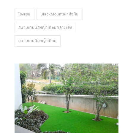
โรงแรม
BlackMountainหัวหิน
สนามเทนนิสหญ้าเทียมกลางแจ้ง
สนามเทนนิสหญ้าเทียม