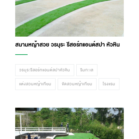
สนามหญ้าสวย วรบุระ รีสอร์ทแอนด์สปา หัวหิน
วรบุระรีสอร์ทแอนด์สปาหัวหิน
ริมทะเล
แต่งสวนหญ้าเทียม
จัดสวนหญ้าเทียม
โรงแรม