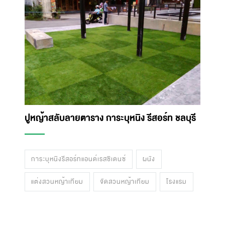
ปูหญ้าสลับลายตาราง การะบุหนิง รีสอร์ท ชลบุรี
การะบุหนิงรีสอร์ทแอนด์เรสซิเดนซ์
ผนัง
แต่งสวนหญ้าเทียม
จัดสวนหญ้าเทียม
โรงแรม