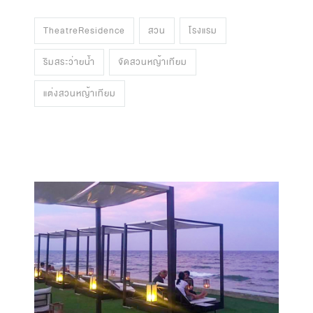
TheatreResidence
สวน
โรงแรม
ริมสระว่ายน้ำ
จัดสวนหญ้าเทียม
แต่งสวนหญ้าเทียม