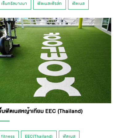
เซ็นทรัลบางนา
ฟิตเนสเฟิรส์ท
ฟิตเนส
ื้นฟิตเนสหญ้าเทียม EEC (Thailand)
fitness
EEC(Thailand)
ฟิตเนส