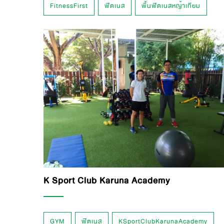
FitnessFirst
ฟิตเนส
พื้นฟิตเนสหญ้าเทียม
K Sport Club Karuna Academy
GYM
ฟิตเนส
KSportClubKarunaAcademy