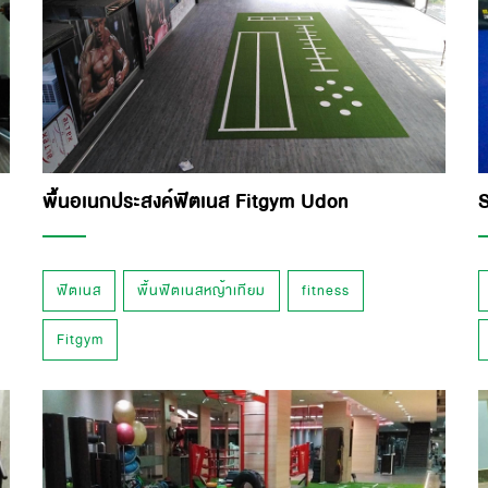
พื้นอเนกประสงค์ฟิตเนส Fitgym Udon
ฟิตเนส
พื้นฟิตเนสหญ้าเทียม
fitness
Fitgym