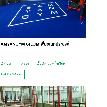
SAMYANGYM SILOM พื้นอเนกประสงค์
ฟิตเนส
fitness
พื้นฟิตเนสหญ้าเทียม
SAMYANGYM