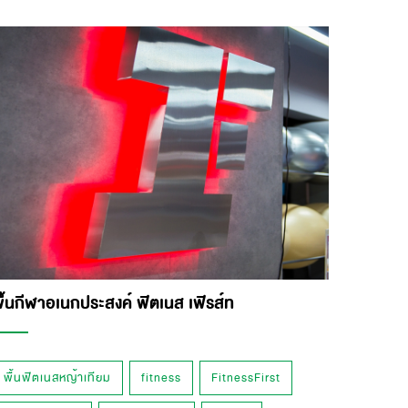
ื้นกีฬาอเนกประสงค์ ฟิตเนส เฟิรส์ท
พื้นฟิตเนสหญ้าเทียม
fitness
FitnessFirst