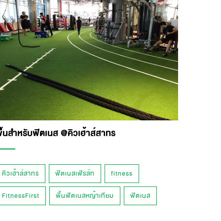
ื้นสำหรับฟิตเนส @คิวเฮ้าส์สาทร
คิวเฮ้าส์สาทร
ฟิตเนสเฟิรส์ท
fitness
FitnessFirst
พื้นฟิตเนสหญ้าเทียม
ฟิตเนส