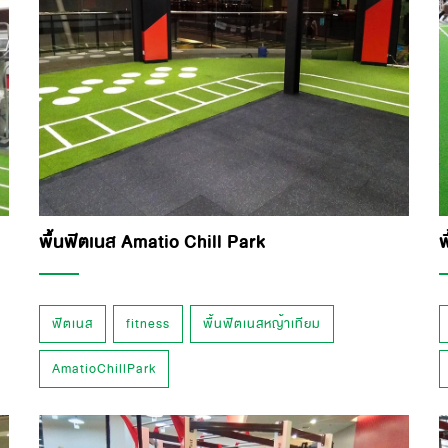
พื้นฟิตเนส Amatio Chill Park
พ
ฟิตเนส
fitness
พื้นฟิตเนสหญ้าเทียม
AmatioChillPark