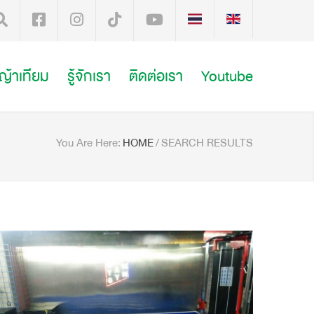
หญ้าเทียม
รู้จักเรา
ติดต่อเรา
Youtube
You Are Here:
HOME
/
SEARCH RESULTS